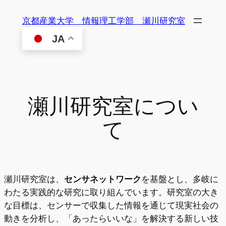
内
京都産業大学 情報理工学部 瀬川研究室
容
を
JA
ス
キ
ッ
プ
瀬川研究室につい
て
瀬川研究室は、
センサネットワーク
を基盤とし、多岐に
わたる実践的な研究に取り組んでいます。研究室の大き
な目標は、センサーで収集した情報を通じて現実社会の
動きを分析し、「あったらいいな」を解決する新しい技